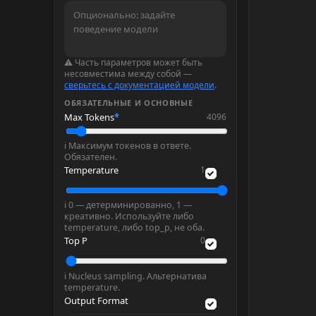
⚠ Часть параметров может быть
несовместима между собой —
сверьтесь с документацией модели
.
ОБЯЗАТЕЛЬНЫЕ И ОСНОВНЫЕ
Max Tokens
*
4096
ℹ Максимум токенов в ответе.
Обязателен.
Temperature
1
ℹ 0 — детерминированно, 1 —
креативно. Используйте либо
temperature, либо top_p, не оба.
Top P
0
ℹ Nucleus sampling. Альтернатива
temperature.
Output Format