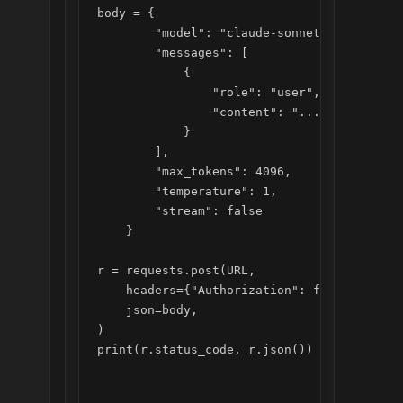
body = {

        "model": "claude-sonnet-4-5",

        "messages": [

            {

                "role": "user",

                "content": "..."

            }

        ],

        "max_tokens": 4096,

        "temperature": 1,

        "stream": false

    }

r = requests.post(URL,

    headers={"Authorization": f"Bearer {AP
    json=body,

)

print(r.status_code, r.json())