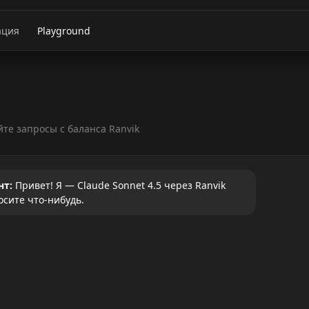
ация
Playground
те запросы с баланса Ranvik
нт:
Привет! Я — Claude Sonnet 4.5 через Ranvik
осите что-нибудь.