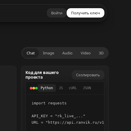
Войти
Получить ключ
Chat
Image
Audio
Video
3D
Код для вашего
Скопировать
проекта
Python
JS
cURL
JSON
import requests

API_KEY = "rk_live_..."

URL = "https://api.ranvik.ru/v1/chat/comple