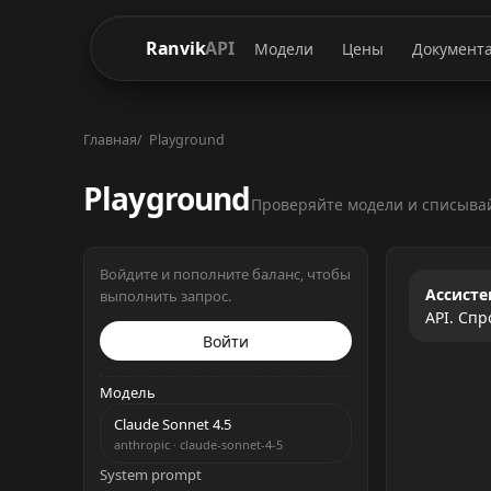
Ranvik
API
Модели
Цены
Документ
Главная
Playground
Playground
Проверяйте модели и списывай
Войдите и пополните баланс, чтобы
Ассисте
выполнить запрос.
API. Спр
Войти
Модель
Claude Sonnet 4.5
anthropic · claude-sonnet-4-5
System prompt