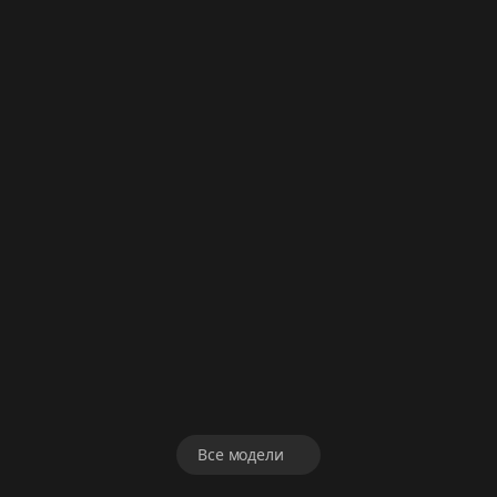
BETA
GEMINI
SEEDANCE
WIDU
KLING
SUNO
ACESTEP
ELEVENLABS
Все модели