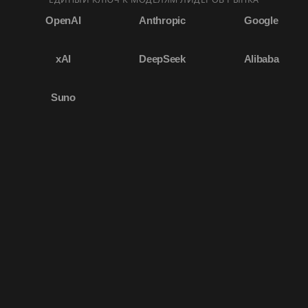
OpenAI
Anthropic
Google
xAI
DeepSeek
Alibaba
Suno