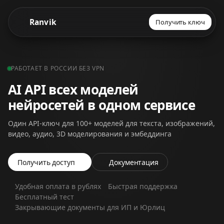
Ranvik
Получить ключ
РАБОТАЕТ В РОССИИ БЕЗ VPN
AI API всех моделей
нейросетей в одном сервисе
Один API-ключ для 100+ моделей для текста, изображений,
видео, аудио, 3D моделирования и эмбеддинга
Получить доступ
Документация
Удобная оплата в рублях
Быстрая поддержка
Бесплатный тест
Закрывающие документы для ИП и Юрлиц