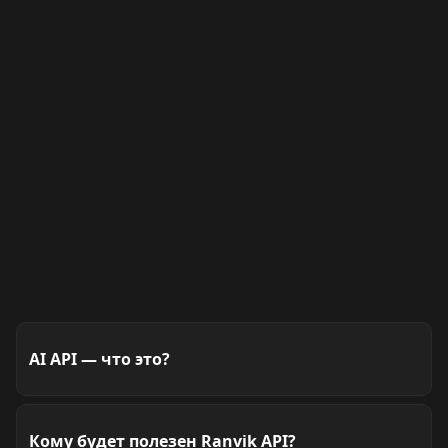
GPT-5.6 Sol
OPENAI
AI API — что это?
AI API — это программный интерфейс, который
позволяет подключать возможности искусственного
Кому будет полезен Ranvik API?