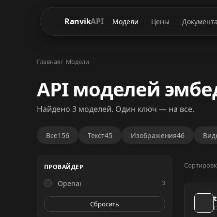
Ranvik
API
Модели
Цены
Документ
Главная
Модели
API моделей эмбе
Найдено 3 моделей. Один ключ — на все.
Все
156
Текст
45
Изображения
46
Вид
Сортировк
ПРОВАЙДЕР
Openai
3
Сбросить
O