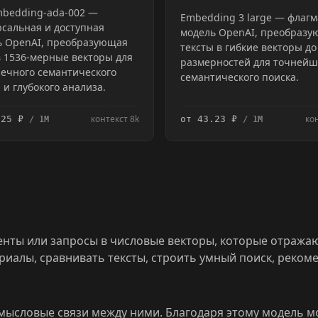
mbedding-ada-002 —
Embedding 3 large — флагм
сальная и доступная
модель OpenAI, преобраз
ь OpenAI, преобразующая
тексты в гибкие векторы до
в 1536-мерные векторы для
размерностей для точнейш
ечного семантического
семантического поиска.
 и глубокого анализа.
контекст 8k
ко
.25 ₽
от 43.23 ₽
/ 1M
/ 1M
енты или запросы в числовые векторы, которые отража
иалы, сравнивать тексты, строить умный поиск, реком
смысловые связи между ними. Благодаря этому модель 