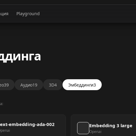
ация
Playground
ддинга
ео
39
Аудио
19
3D
4
Эмбеддинги
3
а:
text-embedding-ada-002
Embedding 3 large
penai
Openai