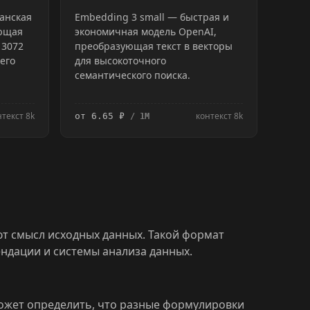
анская
Embedding 3 small — быстрая и
ующая
экономичная модель OpenAI,
 3072
преобразующая текст в векторы
его
для высокоточного
семантического поиска.
нтекст 8k
контекст 8k
от 6.65 ₽
/ 1M
ют смысл исходных данных. Такой формат
ендации и системы анализа данных.
может определить, что разные формулировки