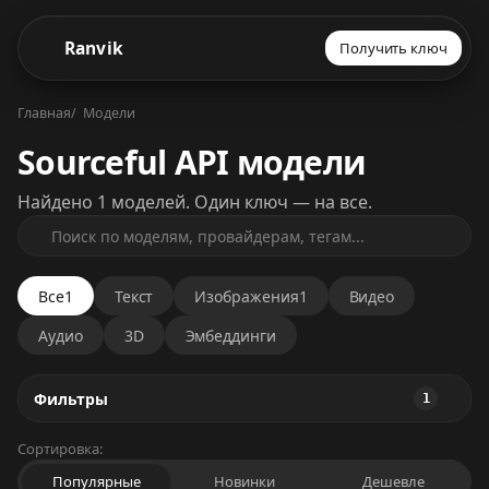
Ranvik
Получить ключ
Главная
Модели
Sourceful API модели
Найдено 1 моделей. Один ключ — на все.
Все
1
Текст
Изображения
1
Видео
Аудио
3D
Эмбеддинги
Фильтры
1
Сортировка:
Популярные
Новинки
Дешевле