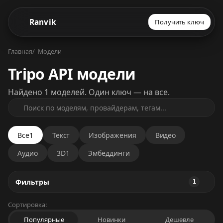
Ranvik
Получить ключ
Главная
Модели
Tripo API модели
Найдено 1 моделей. Один ключ — на все.
Все
1
Текст
Изображения
Видео
Аудио
3D
1
Эмбеддинги
Фильтры
1
Сортировка:
Популярные
Новинки
Дешевле